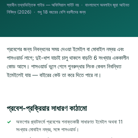
স্বাধীন তথ্যভিত্তিক গাইড — অফিসিয়াল সাইট নয় · বাংলাদেশে অনলাইন জুয়া আইনত
নিষিদ্ধ (2026) · শুধু 18 বছরের বেশি বয়সীদের জন্য
প্রবেশের জন্য নিবন্ধনের সময় দেওয়া ইমেইল বা মোবাইল নম্বর এবং
পাসওয়ার্ড লাগে; দুই-ধাপ যাচাই চালু থাকলে বাড়তি 6 সংখ্যার এককালীন
কোড আসে। পাসওয়ার্ড ভুলে গেলে পুনরুদ্ধার লিংক কেবল নিবন্ধিত
ইমেইলেই যায় — বাইরের কেউ তা করে দিতে পারে না।
প্রবেশ-প্রক্রিয়ার সাধারণ কাঠামো
অফশোর প্ল্যাটফর্মে প্রবেশের শনাক্তকারী সাধারণত ইমেইল অথবা 11
সংখ্যার মোবাইল নম্বর, সঙ্গে পাসওয়ার্ড।