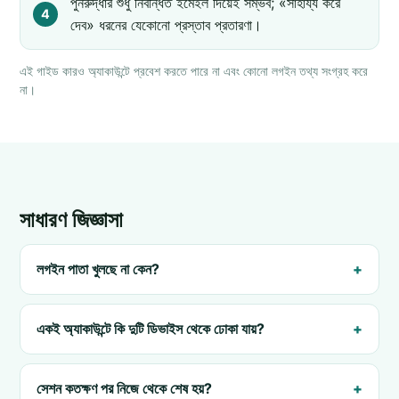
পুনরুদ্ধার শুধু নিবন্ধিত ইমেইল দিয়েই সম্ভব; «সাহায্য করে
দেব» ধরনের যেকোনো প্রস্তাব প্রতারণা।
এই গাইড কারও অ্যাকাউন্টে প্রবেশ করতে পারে না এবং কোনো লগইন তথ্য সংগ্রহ করে
না।
সাধারণ জিজ্ঞাসা
লগইন পাতা খুলছে না কেন?
একই অ্যাকাউন্টে কি দুটি ডিভাইস থেকে ঢোকা যায়?
সেশন কতক্ষণ পর নিজে থেকে শেষ হয়?