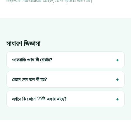
সংখ্যাগুলো নিয়ম বোঝানোর উদাহরণ, কোনো প্রচারের ঘোষণা নয়।
সাধারণ জিজ্ঞাসা
ওয়েজারিং গুণক কী বোঝায়?
মেয়াদ শেষ হলে কী হয়?
এখানে কি কোনো নির্দিষ্ট অফার আছে?